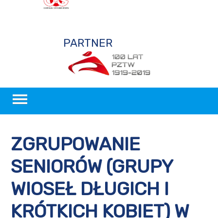
PARTNER
PZTW
AKTUALNOŚCI
ZGRUPOWANIE
WIOŚLARSTWO
SENIORÓW (GRUPY
SZKOLENIE
WIOSEŁ DŁUGICH I
OGŁOSZENIA
KRÓTKICH KOBIET) W