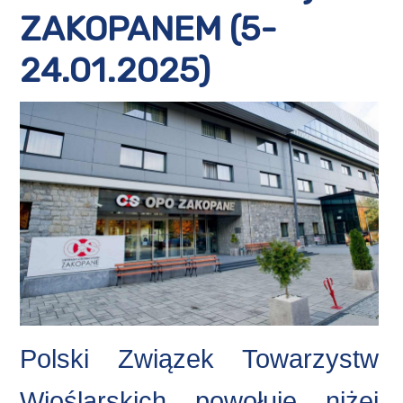
REGATY
ZAKOPANEM (5-
MULTIMEDIA
24.01.2025)
DLA MEDIÓW
MŁODE POLSKIE WIOSŁA
PO2
KONTAKT
Polski Związek Towarzystw
Wioślarskich powołuje niżej